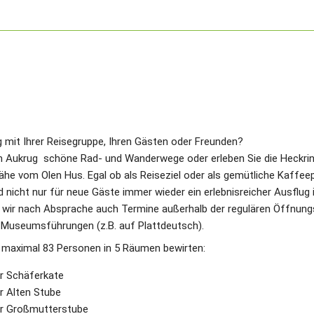
g mit Ihrer Reisegruppe, Ihren Gästen oder Freunden? 
m Aukrug  schöne Rad- und Wanderwege oder erleben Sie die Heckrin
ähe vom Olen Hus. Egal ob als Reiseziel oder als gemütliche Kaffeep
 nicht nur für neue Gäste immer wieder ein erlebnisreicher Ausflug i
 wir nach Absprache auch Termine außerhalb der regulären Öffnungs
e Museumsführungen (z.B. auf Plattdeutsch).
 maximal 83 Personen in 5 Räumen bewirten:
r Schäferkate
r Alten Stube
er Großmutterstube