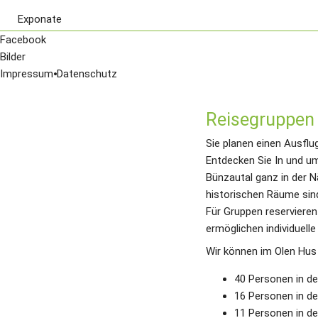
Exponate
Karte von 1643
Facebook
digiCULT Objekte
Bilder
Impressum
⦁
Datenschutz
Reisegruppen
Sie planen einen Ausflu
Entdecken Sie In und u
Bünzautal ganz in der N
historischen Räume sind
Für Gruppen reservieren
ermöglichen individuell
Wir können im Olen Hus
40 Personen in de
16 Personen in de
11 Personen in d