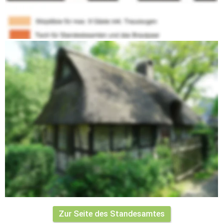
Museumscafé auch eine Bewirtung nach der Trauung erfolgen.
Die Nutzung der Kate wird mit 150,00 € berechnet, davon 60,00 € 
für den Museumsverein.
Neben der einzigartigen Atmosphäre und der Verbindung zur 
Dorfgeschichte bringt die Schäferkate durch ihre historische 
Nutzung durch den Dorfhirten auch eine Symbolik mit:
Ein Schäfer, also ein Schafhirte, ist derjenige, der seine Tiere 
hütet. Ein Hirte kümmert sich um die Tiere, führt sie aber auch 
ihrer Bestimmung zu. Somit ist der Hirte ein Symbol für Gott wie 
auch für Menschen, die sich um andere Menschen kümmern.
Hirte ist auch eine der ältesten Bezeichnungen für Jesus 
Christus. Jesus sagt von sich selbst: „Ich bin der gute Hirte“ 
(Johannesevangelium 10,11-14).
In Psalm 23 ist der Hirte ein Sinnbild für den fürsorglichen und 
erbarmenden Gott.
Zur Seite des Standesamtes