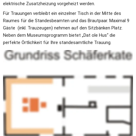
elektrische Zusatzheizung vorgeheizt werden.
Für Trauungen verbleibt ein einzelner Tisch in der Mitte des 
Raumes für die Standesbeamten und das Brautpaar. Maximal 9 
Gäste  (inkl. Trauzeugen) nehmen auf den Sitzbänken Platz.
Neben dem Museumsprogramm bietet „Dat ole Hus“ die 
perfekte Örtlichkeit für Ihre standesamtliche Trauung. 
Eine Terrasse mit genügend Platz für einen kleinen Empfang mit 
Freunden und Bekannten liegt direkt vor dem Trauzimmer. Ob 
Bienenstand, die Remisen, vorm Giebel vom olen Hus oder auf 
innen auf der Diele, es warten viele 
Ecken mit wunderbaren 
Motiven
 für Hochzeitsfotos.
Das Museumsgelände ist barrierefrei und verfügt über eine WC-
Anlage mit gesonderten Räumen für Frauen und Männer. 16 
Parkplätze liegen in unmittelbarer Nähe.
Das Trauzimmer wird vom Betreiber des Museumscafés 
vorbereitet und eingeheizt. Wenn gewünscht, kann über das 